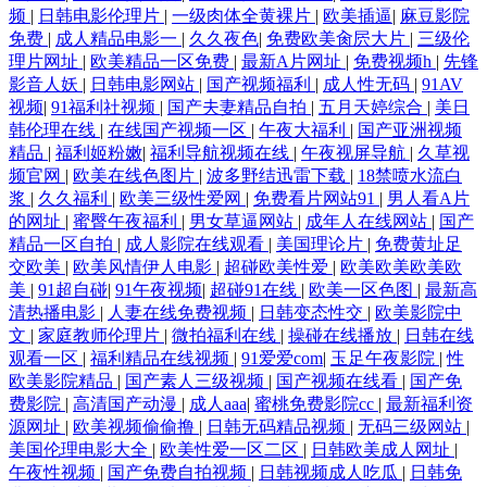
频
|
日韩电影伦理片
|
一级肉体全黄裸片
|
欧美插逼
|
麻豆影院
免费
|
成人精品电影一
|
久久夜色
|
免费欧美肏屄大片
|
三级伦
理片网址
|
欧美精品一区免费
|
最新A片网址
|
免费视频h
|
先锋
影音人妖
|
日韩电影网站
|
国产视频福利
|
成人性无码
|
91AV
视频
|
91福利社视频
|
国产夫妻精品自拍
|
五月天婷综合
|
美日
韩伦理在线
|
在线国产视频一区
|
午夜大福利
|
国产亚洲视频
精品
|
福利姬粉嫩
|
福利导航视频在线
|
午夜视屏导航
|
久草视
频官网
|
欧美在线色图片
|
波多野结迅雷下载
|
18禁喷水流白
浆
|
久久福利
|
欧美三级性爱网
|
免费看片网站91
|
男人看A片
的网址
|
蜜臀午夜福利
|
男女草逼网站
|
成年人在线网站
|
国产
精品一区自拍
|
成人影院在线观看
|
美国理论片
|
免费黄址足
交欧美
|
欧美风情伊人电影
|
超碰欧美性爱
|
欧美欧美欧美欧
美
|
91超自碰
|
91午夜视频
|
超碰91在线
|
欧美一区色图
|
最新高
清热播电影
|
人妻在线免费视频
|
日韩变态性交
|
欧美影院中
文
|
家庭教师伦理片
|
微拍福利在线
|
操碰在线播放
|
日韩在线
观看一区
|
福利精品在线视频
|
91爱爱com
|
玉足午夜影院
|
性
欧美影院精品
|
国产素人三级视频
|
国产视频在线看
|
国产免
费影院
|
高清国产动漫
|
成人aaa
|
蜜桃免费影院cc
|
最新福利资
源网址
|
欧美视频偷偷撸
|
日韩无码精品视频
|
无码三级网站
|
美国伦理电影大全
|
欧美性爱一区二区
|
日韩欧美成人网址
|
午夜性视频
|
国产免费自拍视频
|
日韩视频成人吃瓜
|
日韩免