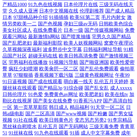
产精品1000
91九色在线视频
日本伦理片在线
三级无码在线天
堂
久久成人亚洲
日本中文视频在线
伦理剧推荐
国产成人精品
日本
97甜桃品种介绍
91插插插
欧美SE第二页
毛片内射女
激
情另类欧美一二
国产色视频
孕妇三级av无码
日韩欧美色综合
美女社区成人
在线免费看片
日本一级
国产传媒视频网站
免费
观看污网站
最新激情h网站
国产喷浆抽搐
宅男久久国产精品
国产乱肥老妇
最新福利影院
欧美人妖视频网站
窝窝午夜理论
久草视频深夜福利
波多野步中文字幕
日韩福利网址导航
91精
品国产社区
超碰无码在线
欧美日韩高清免费
国产激情视频三
区
宅男福利在线播放
91视频污导航
国产啪亚洲国
欧美性爱密
臀
疯狂少妇喷潮
欧美肏屄一区二区
国产乱伦免费观看
偷拍草
草草
97狠狠插
香蕉视频下载污版
三级黄色视频网址
午夜99
91日逼视频
国产成在线观看
萌白酱一线天
乱伦五月天婷婷
美
腿丝袜在线观看
国产精品3p
91综合碰
国产乱女乱
成人xxxxx
日韩伦理片
91色爱
免费黄色av网址
欧美肥老妇
欧美在线tv
加
勒比在线视屏
国产美女在线免费
91香蕉污APP
国产高清自拍
一区
第一页草草影院
韩日成人
精品福利
91天堂一区二区
日
韩a级电影
国产二区高清
国产www视频
国产粉嫩
国产男女猛
视频
91社在线看
欧美日韩黄色片
变态另态另类2
91李宗精品
黑丝袜自慰喷水
乱伦五月
国产无码网站
三级无毒免费
青青草
51
91丝袜在线
91九色在线观看
91插
成人中文字幕免费
成年