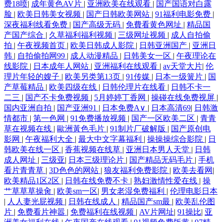
费18喷
|
成年黄色AV片
|
亚洲欧美在线观看
|
国产国语对白露
脸
|
欧美日韩美女视频
|
国产日韩欧美网站
|
91福利电影免费
|
深夜福利线看免费
|
国产高级无码
|
免費看黄色网址
|
精品国
产国产综合
|
久草福利福利视频
|
三级网址视频
|
成人自拍偷
拍
|
午夜视频首页
|
欧美日韩成人影院
|
日韩亚洲国产
|
亚洲日
韩
|
自拍偷拍网99
|
成人动漫精品
|
日韩美女一区
|
午夜理论在
线影院
|
日本成年人网站
|
亚洲福利在线观看
|
av天堂大片
|
伦
理片年轻的嫂子
|
欧美另类第13页
|
91传媒
|
日本一级簧片
|
国
产草莓精品
|
欧美四级在线
|
日韩伦理片在线看
|
日韩不卡一
二三
|
国产不卡免费视频
|
5月婷婷丁香网
|
操碰在线免费视屏
|
国内亚洲自拍
|
国产亚洲91
|
日本免费A∨
|
日本高清69
|
日韩激
情都市
|
第一色网
|
91免费播放视频
|
国产一区欧美二区
|
青青
草在视频在线
|
歐洲黃色毛片
|
91制片厂破解版
|
国产原创电
影网
|
午夜福利大全
|
最大中文字幕福利
|
操操操综合影院
|
日
韩欧美在线一区
|
香蕉视频在线草
|
亚洲日本男人天堂
|
日韩
成人网址
|
三级亚
|
日本三级理论片
|
国产精品无码毛片
|
手机
看片青青草
|
3D色色的网站
|
狼友福利免费影院
|
欧美去看网
|
欧美精品1区2区
|
日韩在线免费不卡
|
熟妇激情性爱在线
|
操
艹草草草操肏
|
欧美sm一区
|
男女老湿免费福利
|
伦理电影日本
|
人人妻光屁视频
|
日韩在线成人
|
精品国产sm最
|
欧美乱伦图
片
|
免费看片神嚣
|
免费福利在线视频
|
AV片网址
|
91操比
|
亚