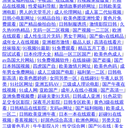
洲美女福利在线
|
午夜国产在线观看
|
91视频免费版黄
|
97精
品在线视频
|
性爱福利导航
|
激情故事婷婷网址
|
日韩欧美亚
洲电影
|
男人的天堂毛片
|
成人伦理网站
|
成人富二代短视频
|
日韩小电影网址
|
91精品自拍
|
欧美色图亚洲性爱
|
黄色片免
费观看
|
国产精品偷拍自拍
|
日韩制服诱惑
|
激情影院日韩
|
久
久热99热精品
|
无码一区二区视频
|
国产视频一二三区
|
欧洲
在线观看
|
成人性生活片无码
|
男女干网站
|
国产偷v在线精品
|
成年女人在线视频
|
亚洲都市激情
|
极品人妖
|
高清在线看片
|
丝袜狼友
|
91视频91最新
|
91免费观看
|
精品五月丁香
|
日韩影
院试试看
|
日本伦理大全
|
精品一区三区国产
|
欧美色色成人
|
av岛国大片网站
|
91免费视频软件
|
在线操碰
|
国产盗撮
|
国产
日本韩国视频
|
四虎国产自
|
欧美激情片网址
|
欧美色色码
|
成
年男女免费网站
|
成人三级国产电影
|
福利第一二区
|
日韩电
影高清
|
欧美色图婷婷
|
女同另类一区
|
在线碰91
|
午夜人妖另
类
|
91社区网址
|
亚洲五码AV
|
三级成人理论电影
|
国产午夜在
线视频
|
91成人网
|
亚欧国产
|
成年人在线小视频
|
国产高清一
|
亚洲免费视频费
|
超碰夫妻91无码
|
日韩成人亚洲
|
91色花堂
|
足交专区影院
|
深夜毛片影院
|
日韩专区欧美
|
黄色3级在线观
看
|
日韩精品在线影院
|
无码av网址
|
国产福利啪啪
|
欧美成人
一区二
|
日韩欧美亚洲午夜
|
日本一本在线观看
|
起碰91在线
视频
|
香蕉视频污
|
好屌色综合高清
|
欧洲色网站
|
另类天亚
|
三级黄色毛片
|
牛牛影院A片
|
性交综合网
|
国产91在线
|
美女