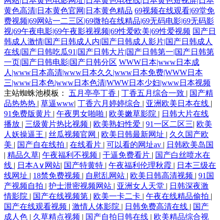
网站|日本黄色电影网址|日本黄色电在线|日本黄色短视屏|日本
黄色高清|日本黄色官网|日本黄色精品
69视频在线观看|69堂免
费视频|69网站一二三区|69微拍在线精品|69无码电影|69无码影
视|69午夜电影|69午夜影视视频|69性爱欧美|69性爱视频
国产日
韩成人激情|国产日韩成人内|国产日韩成人影片|国产日韩成人
在线|国产日韩吃瓜91|国产日韩大片|国产日韩第一|国产日韩第
一页|国产日韩电影|国产日韩分区
WWW日本|www日本成
人|www日本高清|www日本久久|www日本免费|WWW日本
三|www日本色|www日本色清|WWW日本少妇|www日本视频
主站蜘蛛池模板：
五月亭亭丁香
|
丁香五月综合一致
|
国产精
品热热热
|
草逼www
|
丁香六月婷婷综合
|
亚洲欧美日本在线
|
91免费版黄片
|
午夜男女啪啪
|
欧美嫩草影院
|
日韩大片在线
播放
|
三级黄片热比视频
|
欧美熟妇性爱
|
91一区二区三
|
欧美
人妖操逼王
|
丝瓜视频官网
|
欧美日韩最新网址
|
久久国产欧
美
|
国产自在线拍
|
在线看片
|
可以看的网址av
|
日韩欧美岛国
|
精品久草
|
午夜福利不视频
|
干逼免费看片
|
国产白丝喷水在
线
|
日本A∨网站
|
国产特黄特
|
午夜福利伦理秋霞
|
日本三级在
线网址
|
18禁免费视频
|
自慰乱网站
|
欧美日韩高清视频
|
91国
产视频自拍
|
护士泄密视频网站
|
亚洲女人天堂
|
日韩深夜激
情影院
|
国产在线视频第
|
欧美一卡二卡
|
午夜在线精品偷拍
|
国产在线观看视频
|
激情人体影院
|
日韩免费高清在线
|
国产
成人色
|
久草精点视频
|
国产自拍日韩在线
|
欧美精品综合视