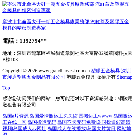
寧波市北侖區大矸一朝五金模具廠業務部 汽缸蓋及塑膠五金
模具的精密制造專家
電話：1392794**
地址：深圳市龍華區福城街道章閣社區大富路32號章閣科技園
B棟103
Copyright © 2026
www.grandharvest.com.cn
塑膠五金模具
深圳
市昶通塑膠五金制品有限公司
塑膠五金模具
版權所有
Sitemap
Top
感谢您访问我们的网站，您可能还对以下资源感兴趣：铜陵用
墩租售有限公司
岛国a片资源|岛国爱情搬运工久久|岛国搬运工wwww|岛国搬运
工在线一区|岛国搬运无码|岛国不卡无码免费|岛国操逼97高清
视频|岛国成人av网址|岛国成人在线播放|岛国大片黄日
网站地
图