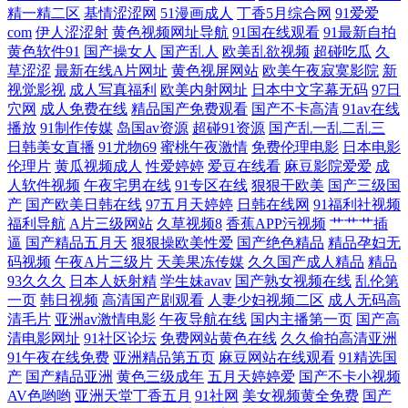
精一精二区
基情涩涩网
51漫画成人
丁香5月综合网
91爱爱
欧美极品 91蜜桃视频网站 91视频第十页 国产精品久久国产 五月天婷婷全
com
伊人涩涩射
黄色视频网址导航
91国在线观看
91最新自拍
黄色软件91
国产操女人
国产乱人
欧美乱欲视频
超碰吃瓜
久
黄网站 1024手机看成人片 91v91cn 91九色超碰在线 www日本永久 国产精
草涩涩
最新在线A片网址
黄色视屏网站
欧美午夜寂寞影院
新
视觉影视
成人写真福利
欧美内射网址
日本中文字幕无码
97日
品人妻偷情 久久人妻视频 亚洲无码激情文学 亚洲先锋电影 黑料国产第一
穴网
成人免费在线
精品国产免费观看
国产不卡高清
91av在线
播放
91制作传媒
岛国av资源
超碰91资源
国产乱一乱二乱三
日韩美女直播
91尤物69
蜜桃午夜激情
免费伦理电影
日本电影
页吃 久久手机午夜福利视频 欧日美小视频 在线播放成人a 91色搞 99精品
伦理片
黄瓜视频成人
性爱婷婷
爱豆在线看
麻豆影院爱爱
成
人软件视频
午夜宅男在线
91专区在线
狠狠干欧美
国产三级国
热看 国产黄色香蕉 欧美海外91 香蕉免费视频导航 影音先锋资源无人区 久
产
国产欧美日韩在线
97五月天婷婷
日韩在线网
91福利社视频
福利导航
A片三级网站
久草视频8
香蕉APP污视频
艹艹艹插
逼
国产精品五月天
狠狠操欧美性爱
国产绝色精品
精品孕妇无
久影院视频 婷婷五月天自拍 91大神西瓜 91人妻人人爽 福利在线 激情婷婷
码视频
午夜A片三级片
天美果冻传媒
久久国产成人精品
精品
93久久久
日本人妖射精
学生妹avav
国产熟女视频在线
乱伦第
丁香色 先锋av国产 国产精品第5页 蜜桃伊人av 色色应用 午夜精品一 91啦
一页
韩日视频
高清国产剧观看
人妻少妇视频二区
成人无码高
清毛片
亚洲av激情电影
午夜导航在线
国内主播第一页
国产高
中文字幕 91视频网站 在线播放成人a 91人妻人人造人人爽 九一一二国产
清电影网址
91社区论坛
免费网站黄色在线
久久偷拍高清亚洲
91午夜在线免费
亚洲精品第五页
麻豆网站在线观看
91精选国
产
国产精品亚洲
黄色三级成年
五月天婷婷爱
国产不卡小视频
91视频综合1 成人另类亚洲欧美 久久深夜福利影院 午夜伦理香港 先锋激
AV色哟哟
亚洲天堂丁香五月
91社网
美女视频黄全免费
国产