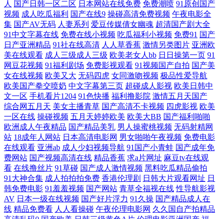
人
国产日韩一区二区
日本网站在线免费
免费潮喷
91原创国产
视频区 AV网站免费在线观看 97伦理影院 91探花黑丝在线 91人草 91福利
视频
成人吃瓜福利
国产在线9
操碰高清免费视频
午夜电影全
集
国产AV无码
人妻系列
爱豆传媒倩女幽魂
超清国产剧大全
试看 夜夜骑家庭影院 影音先锋av无码 亚洲色第一页人妻女 午夜成人精品
91中文字幕在线
免费在线小视频
吃瓜福利小视频
免费91
国产
日产亚洲精品
91社在线高清
人人草香蕉
激情另类图片
亚洲欧
美在线观看
成人三级成人三级
欧美老女人bb
日日操第一页
91
一区 日韩成人精品久久无码 日本啊v在线播放 内射校园大片 欧美超碰精
网豆花视频
91福利剧场
免费影视观看
91视频国产自拍
国产美
女在线视频
欧美又大
无码四虎
女同激吻视频
极品性爱导航
品 毛片亚洲天堂久久 精品人妻久久精品人妻 国产乱精品一区 白丝中出在
欧美国产拳交喷奶
中文字幕第三页
超碰成人影视
欧美日韩中
文一区
手机看片1204
91色快播
福利撸影院
激情五月天国产
线观看 国产久伦精品午夜 国产精品久久福利 日韩欧美A视频 亚洲天堂精
综合网五月天
美女主播青草
国产高清不卡视频
四虎影视
欧美
一区在线
操碰视频
五月天婷婷欧美
欧美大BB
国产福利啪啪
欧洲成人午夜精品
国产精品美乳
男人操蜜桃视频
无码射精网
品视频 综合欧美第一第二第三 一本道色老头 日韩欧美在线综合网 91Av福
站
18成年人网站
日本高清电影网
男女啪啪午夜视频
免费电影
在线观看
亚洲ab
成人少妇视频导航
91国产小青蛙
国产成年免
利入口 91刺激 91福利在线导航观看 91超碰在线五月 成人网站免费看片91
费网站
国产视频高清在线
精品香蕉
求a片网址
麻豆tv在线观
看
在线撸丝片
91草碰
国产成人激情视频
黑料吃瓜精品偷拍
黑丝AV老司机 色情软件 人妖伪娘扩肛 在线观看国产成人 91啦操全 91另
91大神合集
成人拍拍拍免费
香港伦理剧
日韩大片观看网址
日
韩免费电影
91羞羞视频
国产网站
青草全福视在线
性导航影视
AV
日本一级在线视频
国产好片浮力
91久操
国产精品成人在
类 91精品在线观看免费视频 91美女片黄观看软件 91看片成人版 91杜区福
线
精品免费看
人人看操碰
午夜伦理电影网
久久国自产拍精品