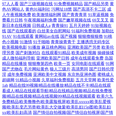
97人人看
国产三级视频在线
91免费视频精品
国产精品另类
黄
色AV网站人
黄色91福利社
污网址18禁
国产高清不卡二区
成
人午夜视频免费
欧美激情福利网
国产青青青草
91草逼视频
免
费看片日韩
午夜视频福利免费
国产嫩草视频在线
69叉叉叉
最
新日本在线视频
日韩成人a
青青操91
五月天婷婷
91短视频在
线
国产在线观看的
白丝美女自慰网站
91福利免费视频
加勒比
91AV
91在线观看
黄网站av在线
国产视频
狠狠擼狠狠擼
91桃
色小视频
91激情
91干啪啪
青青操青青干
主播诱惑无码专区
欧美视频电影
91播放
麻豆桃色网站
亚洲欧美国产另类
欧美伦
理另类
国产刺激对白
在线观看91精品
欧美成年视频
操碰操揉
成人微拍福利导航
亚洲欧美国产日韩
成年在线观看免费
岛国
精品在线播放
狠狠撸第四色
欧美一页
女同电影在线观看
91网
国产尤物在
毛片网站黄色
狼人三级片
高清男同
国产日韩伦理
淫
成年免费视频
亚洲欧美中文视频
东京热亚洲色图
蜜桃成人
超碰网
91精品小视频
久草福利免费视影
五月天堂网
欧美性爱
1ab
精品在线99视频|精品在线播放|精品在线不卡|精品在线观
看成人|精品在线观看导航|精品在线精品视频|精品在线免费视
频|精品在线视频|精品在线视频99|精品在线视频观看
欧美六九
免费精品|欧美撸撸色|欧美露脸视屏|欧美乱xxxxx|欧美乱爱视
频|欧美乱变态另类|欧美乱大交做爰|欧美乱妇15p图|欧美乱妇
xx|欧美乱妇高清
国产情侣自拍视频|国产情侣自拍视屏|国产情