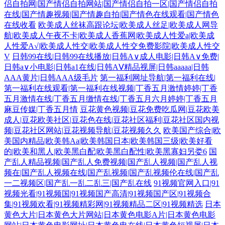
侣自拍网|国产情侣自拍网站|国产情侣自拍一区|国产情侣自拍
在线|国产情趣视频|国产情趣自拍|国产情色在线观看|国产情色
在线收看
欧美成人丝袜高跟论坛|欧美成人丝足|欧美成人网导
航|欧美成人午夜不卡|欧美成人香蕉网|欧美成人性爱a|欧美成
人性爱A√|欧美成人性交|欧美成人性交免费影院|欧美成人性交
V
日韩99在线|日韩99在线播放|日韩A∨成人电影|日韩A∨免费|
日韩a∨小电影|日韩a1在线|日韩AⅤ精品视屏|日韩aaaaa|日韩
AAA黄片|日韩AAA级毛片
第一福利网址导航|第一福利在线|
第一福利在线观看|第一福利在线视频|丁香五月激情婷婷|丁香
五月激情在线|丁香五月缴情在线|丁香五月六月婷婷|丁香五月
麻豆传媒|丁香五月情
豆花黄色视频|豆花免费吃瓜网|豆花欧美
成人|豆花欧美社区|豆花色在线|豆花社区福利|豆花社区国内视
频|豆花社区网站|豆花视频导航|豆花视频久久
欧美国产综合|欧
美国内精品|欧美韩Aa|欧美韩国日本|欧美韩国三级|欧美好看
的|欧美和黑人|欧美黑白配|欧美黑白配性|欧美黑寡妇另娄6
国
产乱人精品视频|国产乱人免费视频|国产乱人视频|国产乱人视
频在|国产乱人视频在线|国产乱视频|国产乱视频伦在线|国产乱
一二视频区|国产乱一乱二乱三|国产乱在线
91视频官网入口|91
视频光看|91视频国|91视频国产高清|91视频国产区|91视频合
集|91视频欢看|91视频精彩网|91视频精品二区|91视频精选
日本
黄色大片|日本黄色大片网站|日本黄色电影A片|日本黄色电影