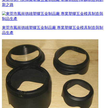
新之路
東莞市鳳崗德雄塑膠五金制品廠 專業塑膠五金模具制造與制
品生產