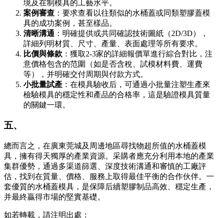
境及在制模具的工藝水平。
案例審查
：要求查看以往類似的水桶蓋或同類塑膠蓋模
具的成功案例，甚至樣品。
清晰溝通
：明確提供或共同確認技術圖紙（2D/3D），
詳細列明材質、尺寸、產量、表面處理等所有要求。
比價與條款
：獲取2-3家的詳細報價單進行綜合對比，注
意價格包含的范圍（如是否含稅、試模材料費、運費
等），并明確交付周期與付款方式。
小批量試產
：在模具驗收后，可通過小批量注塑生產來
檢驗模具的穩定性和產品的合格率，這是驗證模具質量
的關鍵一環。
五、
總而言之，在廣東莞城及周邊地區尋找物超所值的水桶蓋模
具，擁有得天獨厚的產業資源。采購者應充分利用本地的產業
集群優勢，通過多渠道篩選、深度技術溝通和審慎的工廠評
估，找到在質量、價格、服務上取得最佳平衡的合作伙伴。一
套優質的水桶蓋模具，是保障后續塑膠制品高效、穩定生產，
并最終贏得市場的堅實基礎。
如若轉載，請注明出處：