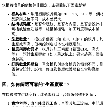
水桶蓋模具的價格并非固定，主要受以下因素影響：
模具材料
：常用塑膠模具鋼如P20、718、S136等，鋼材
品牌與規格不同，成本差異大。
結構復雜度
：是否帶螺紋、是否有內塞、是否需設計排
氣槽或雙色注塑等，結構越復雜，加工難度和成本越
高。
型腔數量
：一模出多個蓋（如1出4、1出8）的模具，其
生產效率高，但初始制造成本也相應增加。
精度與壽命要求
：模具的加工精度（鏡面拋光、高光
等）、預計生產壽命（如50萬次以上）要求越高，價格
也越高。
訂購數量與服務
：單套模具與多套模具的報價不同，是
否包含設計、試模、修改及售后維護服務也會影響總
價。
四、如何篩選可靠的“生產廠家”？
在接觸潛在供應商時，建議采取以下步驟確保物有所值：
實地考察
：盡可能參觀工廠，查看其加工設備、車間環