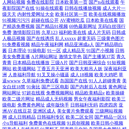
人网站视频
免费在线影院
日本欧美第一页
国产ts在线观看
午
夜影院国产在线
91操在线观看
日韩在线播放视频
成人大片一
级天天
内射性爱网址大全
欧美社区第一页
欧美在线视频播放
91视频污污污
超碰在线公开
AV蜜桃吃瓜
日本欧美在线看
国
产精选免费视频
国产精品91视频
69热最新网址
无码白丝强行
免费
激情影院日韩
久草123
福利欧美在线
成人片无码
日韩成
人极品视频
国产在线诱惑
乱人xxxxx
超黄无码
三级黄色图片
91免费看视频
精品午夜福利网
精品亚洲成a人
国产精品萌白
酱
日本理论
91操电影
91一区
成人精品无
91国产小视频
日韩
美女免费直播
A片网站网址
激情文学色
国产主播第37页
青久
青青
日本精品在线播放
三级A片
国产日韩亚洲综合
91短视频
网站
欧美骚网站
丁香五月天亚洲
欧美大粗吊人妖
深夜福利亚
洲
人兽福利导航
91叉叉操小骚逼
成人18视频
欧美大鸡吧
草
逼wwww
久草福利免费试看
岛国国产在线
91人人超碰青青
美
女白丝18禁
91肏比
国产三区电影
国产内射后入在线
黄色网址
网站网址
97超在线视
免费视频网站
精品欧美精品v
欧美操碰
欧美二级片网址
精品成人无码视频
男女午夜福利影院
欧美三
级电影
免费黄色网址
成年版快手
日韩福利无码
四虎四房
亚
洲AV在线豆花
亚洲区成人
美女黄片免费观看
三级网站视频
网
成人日韩精品
日韩福利专区
欧美二区女同
国产精品一区91
小x导航福利
免费黄色在线视频
91原创视频
欧美日韩小视频