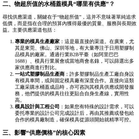
二、物超所值的水桶蓋模具“哪里有供應”？
尋找供應渠道，關鍵在于“物超所值”，這并不意味著單純追求
低價，而是指在合理的預算內獲得最優的質量、服務與長期效
益。主要供應渠道包括：
專業的模具生產廠家
：這是最直接的渠道。在廣東，尤
其是東莞、佛山、深圳等地，有大量專注于日用塑膠制
品模具的廠家。通過行業B2B平臺（如阿里巴巴
1688）、模具行業展會或當地商會名錄，可以篩選出多
家供應商進行對比。
一站式塑膠制品生產商
：許多塑膠制品生產工廠自身設
有模具車間，或與固定模具廠有深度合作。直接向這類
工廠采購水桶蓋成品時，亦可咨詢其模具供應或開發服
務，他們提供的模具往往更貼合自身生產線，實用性
高。
模具設計與工程公司
：如果您有特殊的設計需求，可以
委托專業的設計公司完成設計后，再由其推薦或發包給
合作的模具廠制造，確保模具從源頭開始就精準可控。
三、影響“供應價格”的核心因素