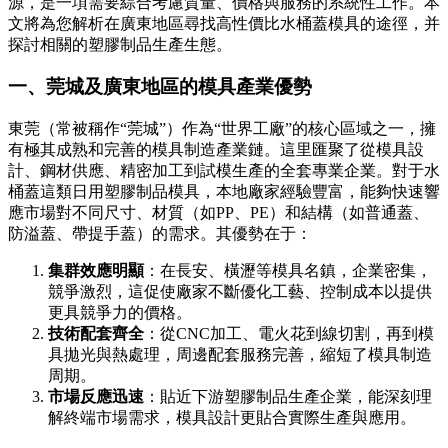
源，是一項需要綜合考慮質量、價格與服務的系統性工作。本
文將為您解析在廣東地區尋找高性價比水桶蓋模具的途徑，并
探討相關的塑膠制品生產生態。
一、莞城及廣東地區的模具產業優勢
東莞（常被稱作“莞城”）作為“世界工廠”的核心區域之一，擁
有極其成熟和完善的模具制造產業鏈。這里匯聚了從模具設
計、鋼材供應、精密加工到試模生產的全套專業企業。對于水
桶蓋這類日用塑膠制品模具，本地廠家經驗豐富，能夠快速響
應市場對不同尺寸、材質（如PP、PE）和結構（如普通蓋、
防溢蓋、帶提手蓋）的需求。其優勢在于：
集群效應明顯
：在長安、橫瀝等模具名鎮，企業密集，
競爭激烈，這促使廠家不斷優化工藝、控制成本以提供
更具競爭力的價格。
技術配套齊全
：從CNC加工、電火花到線切割，再到模
具拋光與熱處理，周邊配套服務完善，縮短了模具制造
周期。
市場反應迅速
：貼近下游塑膠制品生產企業，能深刻理
解終端市場需求，模具設計更貼合實際生產與應用。