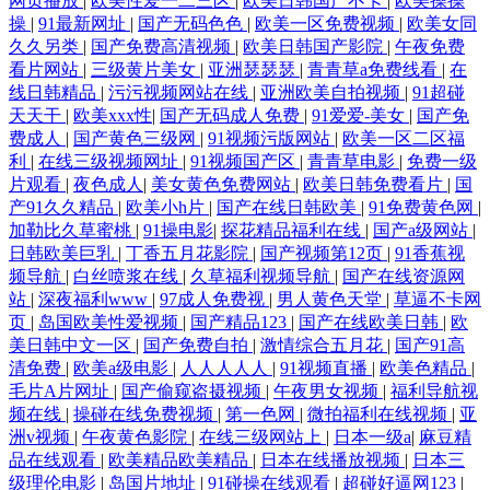
网页播放
|
欧美性爱一二三区
|
欧美日韩国产不卡
|
欧美操操
操
|
91最新网址
|
国产无码色色
|
欧美一区免费视频
|
欧美女同
久久另类
|
国产免费高清视频
|
欧美日韩国产影院
|
午夜免费
看片网站
|
三级黄片美女
|
亚洲瑟瑟瑟
|
青青草a免费线看
|
在
线日韩精品
|
污污视频网站在线
|
亚洲欧美自拍视频
|
91超碰
天天干
|
欧美xxx性
|
国产无码成人免费
|
91爱爱-美女
|
国产免
费成人
|
国产黄色三级网
|
91视频污版网站
|
欧美一区二区福
利
|
在线三级视频网址
|
91视频国产区
|
青青草电影
|
免费一级
片观看
|
夜色成人
|
美女黄色免费网站
|
欧美日韩免费看片
|
国
产91久久精品
|
欧美小h片
|
国产在线日韩欧美
|
91免费黄色网
|
加勒比久草蜜桃
|
91操电影
|
探花精品福利在线
|
国产a级网站
|
日韩欧美巨乳
|
丁香五月花影院
|
国产视频第12页
|
91香蕉视
频导航
|
白丝喷浆在线
|
久草福利视频导航
|
国产在线资源网
站
|
深夜福利www
|
97成人免费视
|
男人黄色天堂
|
草逼不卡网
页
|
岛国欧美性爱视频
|
国产精品123
|
国产在线欧美日韩
|
欧
美日韩中文一区
|
国产免费自拍
|
激情综合五月花
|
国产91高
清免费
|
欧美a级电影
|
人人人人人
|
91视频直播
|
欧美色精品
|
毛片A片网址
|
国产偷窥盗摄视频
|
午夜男女视频
|
福利导航视
频在线
|
操碰在线免费视频
|
第一色网
|
微拍福利在线视频
|
亚
洲v视频
|
午夜黄色影院
|
在线三级网站上
|
日本一级a
|
麻豆精
品在线观看
|
欧美精品欧美精品
|
日本在线播放视频
|
日本三
级理伦电影
|
岛国片地址
|
91碰操在线观看
|
超碰好逼网123
|