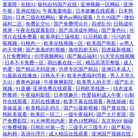
羞羞喷
|
在线91
|
偷拍自拍国产在线
|
亚洲视频一区网站
|
亚洲
午夜
|
亚洲在线91
|
午夜羞羞电影
|
日本娇嫩在线观看
|
日本韩
国80
|
日本三级在线网站
|
黄色av网站观看
|
久久99国产
|
微拍
福利二区
|
免费足交91
|
国产免费理论片
|
四虎乱伦
|
日韩成年
视屏
|
午夜在线观看影院
|
国产高清成年网站
|
国产黄色91
|
伦
理片在线免费看
|
欧美孕妇三级电影
|
91日韩欧美
|
污污的草
莓视频
|
91桃色一
|
欧美在线视频一区
|
欧美国产电影
|
av男人
的天堂网
|
国产羞羞的时视频
|
激情四射无码
|
四虎最新视频
|
A片免费网址
|
伦理视频网站
|
国产极品福利
|
91天堂在线视频
|
日本不卡免费一区
|
萌白酱在线一区
|
精品高清完整版
|
成人
色爱
|
国产精品无码亚洲
|
另类专区国产精品
|
亚洲日本成人
|
91最新在线播放
|
日韩永不卡
|
欧美色图福利导航
|
男人天堂久
久91
|
青青色超碰
|
午夜爽爽影院
|
欧美男人的天堂
|
国产乱仑
视频
|
91直播
|
亚洲免费在线观看
|
日韩欧美线路一
|
结衣波多
野教师
|
午夜福利影院
|
日本情趣片
|
性爱福利成人午夜
|
91制
作在线观看
|
无码在线播放
|
欧美字幕在线观看
|
再线操碰
|
欧
美操逼逼
|
欧美精品乱码久
|
国产91最新视频
|
国产黄在线
|
日
韩欧美观看
|
欧美区一区二
|
一级午夜福利
|
国产大片资源
|
国
产免费影院
|
91大神黑丝内射
|
黄色18禁网站
|
东京热99
|
操碰
97免费视频
|
日韩乱伦第一页
|
三级毛片三级毛片
|
国产私拍
福利精
|
高清伦理片
|
成人精品在线观看
|
亚洲国产视频在线
|