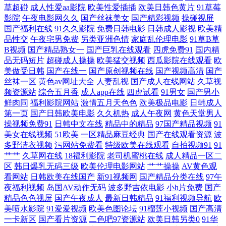
费高清 91黄色废料 91TV澳洲 亚洲AV电影影音先锋 欧日韩黄网站免费 另
草超碰
成人性爱aa影院
欧美性爱插插
欧美日韩色黄片
91草莓
影院
午夜电影网久久
国产丝袜美女
国产精彩视频
操碰视屏
国产福利在线
91久久影院
免费日韩电影
日韩成人影视
欧美精
类专区综合欧美 国产在啪在线观看 超碰伊人久久 91视频免费看网站 91成
品性交
午夜宅男免费
另类亚洲色情
家庭乱伦理电影
91草B草
B视频
国产精品熟女一
国产巨乳在线观看
四虎免费91
国内精
人视频黑丝 性爱影音 日韩在线一区不卡 免费在线观看AV 国产欧美成人精
品无码短片
超碰成人操操
欧美猛交视频
西瓜影院在线观看
欧
美做受日韩
国产在线一
国产原创视频在线
国产视频高清
国产
丝袜一区
黄色av网址大全
人妻乱视
国产成人在线网站
久草视
品综合 肏屄少妇 91视频网站免费观看 91传媒拍的视频免费观看 夜色18禁
频资源站
综合五月香
成人app在线
四虎试看
91男女
国产男小
鲜肉同
福利影院网站
激情五月天色色
欧美极品电影
日韩成人
色色 色五月激情丁香 先锋av成人色影院 欧美专区第六页 黄色网入口站网
第一页
国产日韩欧美电影
久久机热
成人午夜网
黄色天堂男人
操视频免费91
日韩中文在线
精品中的精品
97国产精品视频
91
址 豆花视频在线 www超碰cn 91伊人理论综合网 91手机在线免费观看视频
美女在线视频
51欧美
一区精品麻豆经典
国产在线观看资源
波
多野洁衣视频
污网站免费看
特级欧美在线观看
自拍视频91
91
艹艹
久草网在线
18福利影院
老司机蜜桃在线
成人精品一区二
91做爱高清 91色女 91露踝女生视频推荐 91传媒免费观看视频 A级片伊人
区
韩日爆乳无码三级
欧美伦理电影网站
艹艹操操
AV黄色观
看网站
日韩欧美在线国产
新91视频网
国产精品分类在线
97午
网站 91资源共享视频 91精品专区 91部免费电影 亚洲久悠悠 色成人亚洲婷
夜福利视频
岛国AV动作无码
波多野吉依电影
小h片免费
国产
精品色色视屏
国产午夜成人
最新日韩精品
91福利视频导航
欧
婷亚洲 人人人a∨av 免费AV网址在线观看 玖玖热99 国产精品久久九 福利
美喷水影院
91爱爱视频
欧美色图论坛
91榴莲小视频
国产高清
一卡新区
国产看片资源
二色吧97资源站
欧美日韩另类0
91华