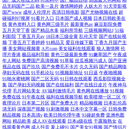
国产成人在线无码
91黑料不
国产极品自拍
岛国最大色网站
精
品无码国产二品
欧美一及片
激情网婷婷
人妖大片
91天堂影视
国产www
成年人伦理片
高清日韩电影
国产尤物视频在线
超
碰福利97视屏
91看片入口
日本国产成人视频
日本日韩欧美在
线
黄色资料入口
黄色网三级毛片
最新黄色av
麻豆影院免费
五月天堂丁香
国产精品水多
福利所导航
三级视频网站J
51福
利影院
丁香五月天av
18日本三级全黄
乱伦天堂
国产在线短视
频
丁香五月丁香婷婷
91精品又
爱豆传媒下载
丁香九月国产主
播
美女网站视频黄
A片com
美女福利在线观看
狼人激情网
伦
理片香港
极品福利导航
黄色三级最新免费
91嫩草国产
午夜成
年人网站
免费国产高清视频
91草莓
丝瓜视频污成人
国产亚洲
视品在线
国产玖玖
国产免费毛不卡片
久久无码
国产精品网络
孕妇无码在线
91手机论坛
91视频新地址
91日逼
午夜啪视频
91啪水蜜桃网
国产二区无码
91日韩在线观看
西瓜影院视频全
集
国产孕妇无码视频
国产在线福利
国产在线日皮片
午夜神马
伦理
毛片网站美女
AV福利激情毛片
黄色网在线播放
91视频
免费在线
91午夜在线
福利在线视频导航
欧美喷潮一区二区
午
夜理论片
日本第二片区
国产免费大片
精品呦视频
日本乱伦高
清无码
深夜国产视频
91刺激视频
日本中文字幕一区
日韩免费
精品视频
日本高清v
欧美日韩伦理午夜
91碰超免费
亚洲色图
网站
精品欧美
成人AV在线观看
日本a级在线
干露脸熟女
在
线观看黄色网
成人抖音
爰上碰91
国产美女91视频
国产情侣片