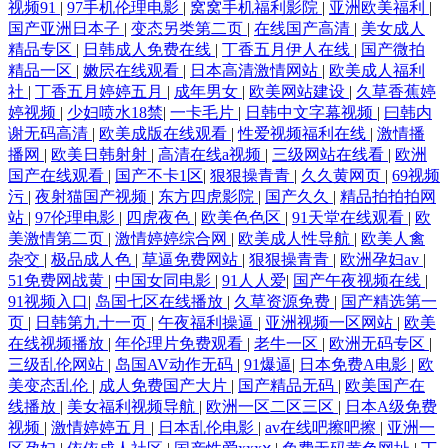
视频91
|
97手机伦理电影
|
窝窝手机福利影院
|
亚洲欧美福利
|
国产亚洲日本子
|
变态另类第二页
|
在线国产高清
|
美女成人
精品专区
|
日韩成人免费在线
|
丁香五月伊人在线
|
国产微拍
精品一区
|
嫩屄在线观看
|
日本高清激情网站
|
欧美成人福利
社
|
丁香五月婷婷五月
|
成年男女
|
欧美网站建设
|
久草香蕉婷
婷视频
|
少妇喷水18禁
|
一卡毛片
|
日韩中文字幕视频
|
曰韩内
谢无码高清
|
欧美成版在线观看
|
性爱视频福利在线
|
激情播
播网
|
欧美日韩射射
|
高清在线a视频
|
三级网站在线看
|
欧洲
国产在线观看
|
国产不卡1区
|
狠狠操青青
|
久久黄网页
|
69视频
污
|
夜射猫国产视频
|
东方四虎影院
|
国产久久
|
精品拍拍拍网
站
|
97伦理电影
|
四虎夜色
|
欧美色色区
|
91天堂在线观看
|
欧
美激情第二页
|
激情婷婷综合网
|
欧美成人性导航
|
欧美人禽
杂交
|
极品成人色
|
草逼免费网站
|
狠狠操青青
|
欧洲孕妇av
|
51免费网战黄
|
中国女同电影
|
91人人爱
|
国产午夜视频在线
|
91视频入口
|
岛国七区在线播放
|
久草资源免费
|
国产精选第一
页
|
日韩第九十一页
|
午夜福利操逼
|
亚洲视频一区网站
|
欧美
在线视频播放
|
年伦理片免费观看
|
老牛一区
|
欧洲无码专区
|
三级乱伦网站
|
岛国AV动作无码
|
91爆逼
|
日本免费A电影
|
欧
美变态乱伦
|
成人免费国产大片
|
国产精品无码
|
欧美国产在
线播放
|
美女福利视频导航
|
欧洲一区二区三区
|
日本A级免费
视频
|
激情婷婷五月
|
日本乱伦电影
|
av在线吧擦吧擦
|
亚洲一