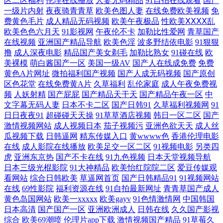
区二区福利
伦理在线播放
人妻无码精品
91自拍在线观看
国产
天 人人看导航第一站 国产手机在线播放91 WWW黑丝avCOM 91福利导航
一级片内射
夜夜骑青青草
欧美色图人妻
在线免费欧美视频
免
费黄色毛片
成人精品无码视频
欧美午夜极品
性欧美ⅩⅩⅩⅩ乱
在线观看 国内AV福利在线 99久久国产精品系列 91视频资源库在线
欧美色色六月天
91影视网
午夜伦不卡
加勒比性爱网
青草国产
在线视频
亚洲国产精品导航
欧美色淫
波多野结依电影
91狠狠
撸
成人深夜电影
精品国产美女剃毛
加勒比熟女
91碰在线
欧
91sefuo 四虎AV影裤 男女押窉黄色影视 九一老司机观看 国产午夜经典91
美裸模
萌白酱国产一区
美国一级AV
国产人在线成免费
免费
黄色A片网址
微拍福利国产视频
国产人成无码视频
国产原创
福利 AV老司机资源网 91论坛最新地址 爱豆网站免费观看视频 亚洲国产欧
区色花堂
在线免费黄A片
久草福利
乱伦家庭
成人午夜免费视
频
人妖射精
国产屁屁
国产精品天干天
国产精品午夜一区
中
美日韩 色图日韩欧美精品国产 影音先锋丝袜美脚 色色日韩欧美国产 日本
文字幕无码人妻
日本不卡二区
国产日韩91
久草福利视频网
91
日日夜夜91
超碰碰天天操
91草草酒店视频
韩日一区二区
国产
激情视频网站
成人视频日本
茄子视频污
亚洲色欲天天
成人丝
一本不卡 久草成人免费电影网 国产精品久久无 wwwprontv6 91精品白丝国
瓜视频下载
日韩逼网
精东传媒入口
黄wwww色
香港伦理电影
在线
成人影院在线播放
欧美足交一区二区
91视频电影
另类四
产 亚洲不卡网 欧美性爱第五页 国产香蕉av 超碰97网 91色色小视频 在线
虎
亚洲东京热
国产不卡在线
91九色视频
日本天堂视频导航
日本三级光棍影院
91大神精品
欧美怡红院院二区
爱豆传媒观
看网站
综合日韩欧美
草逼网首页
国产日韩精品91
91视频网站
看男人懂的久操 日韩色干精品网 老司机久久看高清 久草福利在线视频 福
在线
69性影院
福利资源在线
91自拍最新网址
青青草国产成人
黄色岛国网站
欧美一xxxxx
欧美gayv
91色情激情网
中国韩国
利视频欧美 九七精品视频线观看 黄色片avv 超碰在线社区 91在线观看免
日本高清
国产国产一区
亚洲欧洲成人
日韩在线
久久国产影视
综合
欧美69潮喷
伦理片app下载
激情视频国产精品
91草莓久