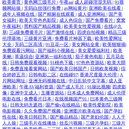
欧美黄页
|
黄色网三级毛片
|
午夜aa
|
成人超碰淫湿无码
|
91视
频网站操
|
无码白丝强行免费
|
av网站黄片
|
亚洲欧美在线看
|
成年人视频在线
|
国产精厕在线观看
|
成人亚洲网站
|
国产美
女福利
|
欧美天堂色色影院
|
成人色综合
|
国产免费看片
|
窝窝
午夜福利
|
黑料国产精品视频
|
欧美美女性爱视频
|
在线@久
草
|
三a级免费黄毛片
|
国产激情在线
|
四虎自拍视频
|
精品三级
伦理基地
|
三级黄片亚洲
|
免费看片神器下载
|
欧美性爱网址
大全
|
无码二区高清
|
91豆花一区
|
美女网站全黄
|
欧美狠狠插
|
免费观看污网站
|
国产福利小视频在
|
美女爱爱福利社
|
欧美
美鲍
|
草逼综合
|
亚洲第一福利在线
|
茄子黄色电影
|
五月花在
线
|
日韩免费观看视频
|
91桃色下载
|
97色色资源站
|
欧美大阴
蒂
|
免费直接看黄网站
|
国产欧美日韩国产
|
日韩欧美视频
|
综
合婷婷五月
|
日韩电影二区
|
在线碰97
|
香港尺度最大伦理
|
A
片网站网址
|
亚洲无码视频在线
|
中日乱轮中文字幕
|
成人亚
洲欧美
|
午夜AV福利资源
|
国产成人毛片
|
91操比视频
|
四虎影
像
|
亚洲中文成人
|
主播资源站
|
日本成人免费网站
|
成人伦理
电影在线
|
免费看片日本
|
在线视频国产91
|
曰本黄色三级网
站
|
日韩无码无遮挡
|
国产偷v在线精品
|
欧美性爱影院
|
欧美
电影视频
|
久久免费国产视频
|
亚洲图片欧美在线
|
国产孕妇
性在线
|
欧美日韩巨乳
|
国产极品精品
|
国产老妇伦国
|
人人干
人人操
|
三级毛片在线播放
|
丝瓜污视频
|
三级片孕妇
|
三级片