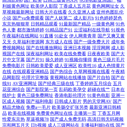
高清乱码0
国产欧美
日韩三级黄色A片
伦理电影亚洲国产
福
利 91超碰在线成人蝌蚪 在线看h网 伊人肏屄 91导航在线观看网站入口 91
利姬黄色网址
欧美伊人影院
丁香成人五月花
黄色网网址女
久
草视频最新网址
日韩大片在线看
久久亚洲人成
亚州色图乱伦
小说
国产va免费观看
国产人妖第二
成人影片h
91色婷婷瑟色
黑丝高跟精品 不卡二区 东京热Av导航 超碰91成人在线 97资源站老师素人
东京热狠狠草
日韩精品观看
91最新国产精品
一级黄色网
91色
色人妻
都市激情婷婷
91精品国产91
云涩福利在线导航
91视色
91在线精品视频在线视频 91色城 黄色网入口站链接 91av网址导航大全 91
午夜福利在线网站
91直播
91处女
伊人网青青草
国产又爽又黄
又无
久草福利资源网
东方成人在线
国产一级免费大片
成年免
豆花打开 91狼人社 91社区在线视频 91网站在线观看密桃 91网站在线免费
费视频网站
国产在线播放网站
亚洲日本视频
淫淫网网
成人影
视国产在线
深夜福利网址
欧美在线免费看
日夜夜欧美
国产大
片中文字幕
国产片91
操久婷婷
91视频你懂得
黄色三级片毛片
看 91综合亚洲色图 蜜桃视频免费福利 91大神电影在线观看 91香蕉黄 欧美
免费电影片
日韩欧美爱爱
成人亚洲区
欧美性16
成人色情黄片
在线
在线观看亚洲精品
国产热综合
久草网视频在线看
午夜精
人妖ⅩⅩ欧美人妖 92视频福利导航 岛国福利社 福利社蜜臀 国产91福利在线
品网影院
伦理片完整版
黄视网站在线播放
国产片自拍
国产在
线91
AV亚洲网址
国产经典三级在线
丁香婷婷五月综合
五月
花亚洲综合
国产影院第一页
乱码欧美孕交
超碰在线艹
日本在
91TS国产人妖系列 91麻豆视频蜜桃 91社区免费视频 91人妻视频 91视频在
线护士
黄色三级免费网址
香港电影伦理片
91黄色电影
亚洲一
区成人视频
国产福利电影
日韩成人影片
男的天堂网AV
国产
线网站 91色社 91大神在线观看视频 91超碰视频 91看片免费 avtt亚洲 东京
精品尤物在
免费a一毛片
欧美肠交扩张另类
最新亚洲日韩精
品
欧美在线视频
免费黄色网址在线
主播第一页
丁香五月网
热九九精品 国产ts人妖在线播放 日本不卡久久精品 最新91福利区 91久久
性爱东京热
草逼视频78
国产成人免费无码
高清日韩无码视频
宗和网五月天
日b视频
成人三级网站在
主播福利姬h在线
国产