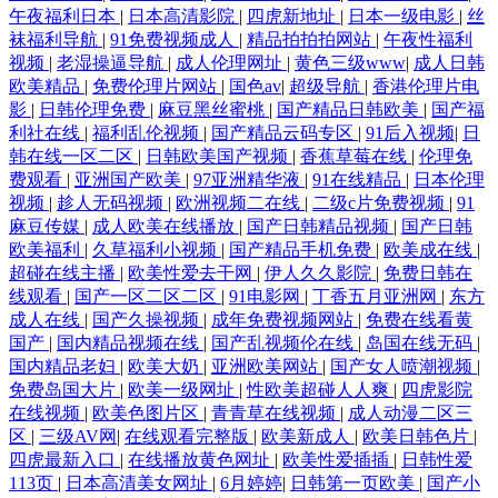
午夜福利日本
|
日本高清影院
|
四虎新地址
|
日本一级电影
|
丝
袜福利导航
|
91免费视频成人
|
精品拍拍拍网站
|
午夜性福利
视频
|
老湿操逼导航
|
成人伦理网址
|
黄色三级www
|
成人日韩
欧美精品
|
免费伦理片网站
|
国色av
|
超级导航
|
香港伦理片电
影
|
日韩伦理免费
|
麻豆黑丝蜜桃
|
国产精品日韩欧美
|
国产福
利社在线
|
福利乱伦视频
|
国产精品云码专区
|
91后入视频
|
日
韩在线一区二区
|
日韩欧美国产视频
|
香蕉草莓在线
|
伦理免
费观看
|
亚洲国产欧美
|
97亚洲精华液
|
91在线精品
|
日本伦理
视频
|
趁人无码视频
|
欧洲视频二在线
|
二级c片免费视频
|
91
麻豆传媒
|
成人欧美在线播放
|
国产日韩精品视频
|
国产日韩
欧美福利
|
久草福利小视频
|
国产精品手机免费
|
欧美成在线
|
超碰在线主播
|
欧美性爱去干网
|
伊人久久影院
|
免费日韩在
线观看
|
国产一区二区二区
|
91电影网
|
丁香五月亚洲网
|
东方
成人在线
|
国产久操视频
|
成年免费视频网站
|
免费在线看黄
国产
|
国内精品视频在线
|
国产乱视频伦在线
|
岛国在线无码
|
国内精品老妇
|
欧美大奶
|
亚洲欧美网站
|
国产女人喷潮视频
|
免费岛国大片
|
欧美一级网址
|
性欧美超碰人人爽
|
四虎影院
在线视频
|
欧美色图片区
|
青青草在线视频
|
成人动漫二区三
区
|
三级AV网
|
在线观看完整版
|
欧美新成人
|
欧美日韩色片
|
四虎最新入口
|
在线播放黄色网址
|
欧美性爱插插
|
日韩性爱
113页
|
日本高清美女网址
|
6月婷婷
|
日韩第一页欧美
|
国产小