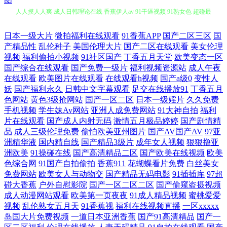
人人摸人人爽 成人日韩理论在线 香蕉伊人av 91干逼视频 91熟女色 超碰最
新资源站97 久久伊人艹 日韩金典免费av 最新国产AVav 国产另类在线 91免
日本一级大片
微拍福利在线观看
91香蕉APP
国产二区三区
国
产精品性
乱伦种子
美国伦理大片
国产二区在线观看
美女伦理
费视频在线 国产精品欧美在线网址 午夜福利高潮在线观看 91深夜福利在
视频
福利偷拍小视频
91社区国产
丁香五月天堂
欧美变态一区
国产综合在线观看
国产免费一级片
福利视频资源站
成人午夜
在线观看
欧美图片在线观看
在线观看h视频
国产a级0
变性人
线网站 另类人妖伦 91涩涩网 国产福利导视频导航 日韩97 91给我女成人
妖
国产福利永久
日韩中文字幕观看
足交在线播放91
丁香五月
色网站
黄色3级抢网站
国产一区二区
日本一级婬片
久久免费
91制片网 成人国产 国产精品福利区 黑丝熟女影院安装下载 美女又黄又爽
手机视频
学生妹Av网站
亚洲人成免费网站
91大神自拍
福利
片在线观看
国产成人内射无码
激情五月极品婷婷
国产剧情精
欧美久久精品网站 久草资源网 肏网站在线 青青草大香蕉影视 日韩久久 久
品
成人三级伦理免费
偷怕欧美亚州图片
国产AV国产AV
97亚
洲精华液
国内精自线
国产精品3级片
成年女人视频
狠狠撸亚
洲欧美
91操碰在线
国产高清精品二区
国产欧美在线视频
欧美
久国产精品伦子伦 国产十六区 91最新网站 中文字幕43页 白丝美女足交 92
色综合网
91国产自拍偷拍
香蕉911
花蝴蝶看片免费
白丝美女
免费网站
欧美女人与动物交
国产精品无码电影
91插插库
97超
福利在线观看 91茄子网站 先锋影音成人Av站 日本性愛在綫一本道 久久精
碰大香蕉
户外自慰影院
国产一区二区二区
国产偷窥盗摄视频
成人动漫网站观看
欧美第一页夜夜
91成人精品视频
蜜桃爱爱
视频
乱伦熟女五月天
91香蕉视
福利在线视频直播
一区xxxxx
品多人 国产日韩乱码 91尤物网站在线观看 91观看在线网站 天天综合射天
岛国大片免费视频
一道日本亚洲香蕉
国产91高清精品
国产一