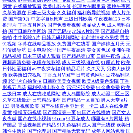
香视频
97香蕉超级碰碰
国产免费看二区
三级黄色片网站
综合
网黄
在线播放观看
欧美电影在线
伦理片在哪里看
蜜桃午夜网
韩欧美色图 91大香蕉超碰在线 91香蕉tv 国产成人福利午夜一区 美日欧韩
久草资源在
日本三级大全
久久福利
福利所导航视频
成人片免
费
国产第9页
中文字幕bt原声
三级日韩欧美
午夜视频123
日本
一二三 手机看片1088 91后入美女蜜桃 99大香蕉 国产黑丝TV 日本韩国在
推理片
丁香五月网站
国产免费看视频
极品成人色
成人黑料自
拍
国产日韩欧美网站
国产无码av
老湿A片影院
国产精品自拍
线不卡视频 91爱豆传媒资源在线观看 www91视频大全 在线成人AV av导
偷拍
牛牛影院A片
日韩无码视频网站
都市激情变态另类
男女
91视频
字幕在线精品播放
免费国产在线看
国产婷婷五月天
无
码传媒导航
日本电影伦理
国产午夜高清
美女黄色18
亚洲午夜
航网第一福利 手机免费福利视频91 91精产国品影院网址
精品视频
日本三级成人观看
国产精品第12页
日韩午夜场
成人
视频高清免费
伦理在线影视
成人三级视频在线
91理论片
欧美
日韩性爱福利
av午夜探花福利
精品毛片
久久叉叉
另类人妖视
频
欧美熟妇穴视频
丁香五月V国产
日韩黄色网址
豆花福利视
频
轮理片自拍偷拍
日韩欧美美女视频
欧美A级黄色影院
丁香
影视五月花
福利视频电影久久
污污污污免费
91金典免费
欧美
三级日本
成人在线吃瓜网站
成人岛国影院
成人动漫二区三区
久草在线最新
日韩精品推荐
国产精品一区自拍
男人天堂
a片
123
另类视频欧美
国产在线直播
亚洲卡一卡二
成人在线免费
看黄
操操无码视频
国产高清第一页
91国产在线播放
国产女人
夜夜做
国产在线小视频
91com
91豆花成人
哪里有A片网址
精
产国品
香蕉视频国产精品
91九色福利
成人国产无线视
欧美日
韩性生活片
国产伦理剧
国产精品无套无码
成年人网站免费
国