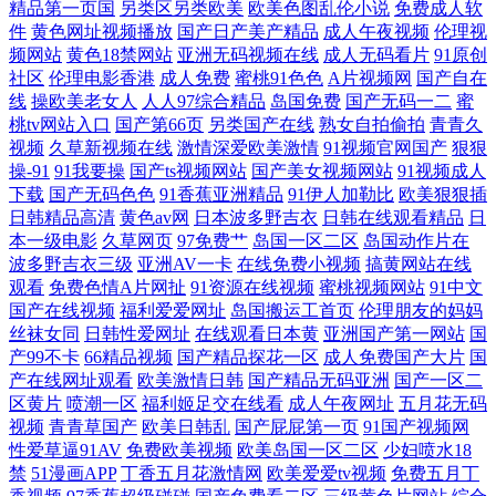
精品第一页国
另类区另类欧美
欧美色图乱伦小说
免费成人软
情资原 日韩综合成人 97人妻人人色 91啦操精品首页 丁香五月激情一本道
件
黄色网址视频播放
国产日产美产精品
成人午夜视频
伦理视
频网站
黄色18禁网站
亚洲无码视频在线
成人无码看片
91原创
欧美精品久久www 在线观看污 91uu成人福利 九一香蕉视频撸啊撸 国产传
社区
伦理电影香港
成人免费
蜜桃91色色
A片视频网
国产自在
线
操欧美老女人
人人97综合精品
岛国免费
国产无码一二
蜜
桃tv网站入口
国产第66页
另类国产在线
熟女自拍偷拍
青青久
媒合集 内射极品小美女 91ri国产精品视频 91偷拍视频网站 大香蕉东京热
视频
久草新视频在线
激情深爱欧美激情
91视频官网国产
狠狠
操-91
91我要操
国产ts视频网站
国产美女视频网站
91视频成人
一本道 久草日本亚洲 无码免费观看 老司机大香蕉 先锋影音av成人 91大神
下载
国产无码色色
91香蕉亚洲精品
91伊人加勒比
欧美狠狠插
日韩精品高清
黄色av网
日本波多野吉衣
日韩在线观看精品
日
本一级电影
久草网页
97免费艹
岛国一区二区
岛国动作片在
在线看 91秦先生在线视频 国产91性爱直播导航 人人操人人干av97 五月婷
波多野吉衣三级
亚洲AV一卡
在线免费小视频
搞黄网站在线
观看
免费色情A片网扯
91资源在线视频
蜜桃视频网站
91中文
精品特碰 91官网网页版 91原创视频在线 91猫先生视频 欧美区变态区另类
国产在线视频
福利爱爱网址
岛国搬运工首页
伦理朋友的妈妈
丝袜女同
日韩性爱网址
在线观看日本黄
亚洲国产第一网站
国
区 五月婷婷深爱网 91情趣视频 亚洲日韩肏屄视频 91在线免费观看大全 豆
产99不卡
66精品视频
国产精品探花一区
成人免费国产大片
国
产在线网址观看
欧美激情日韩
国产精品无码亚洲
国产一区二
区黄片
喷潮一区
福利姬足交在线看
成人午夜网址
五月花无码
花视频在线 久草福利2 日本免费片 中文国产日本韩国精品 国产人妻精品
视频
青青草国产
欧美日韩乱
国产屁屁第一页
91国产视频网
性爱草逼91AV
免费欧美视频
欧美岛国一区二区
少妇喷水18
网址 午夜香蕉少妇A片视频 91免费观看官网入口 99艹艹艹 国产一区c 日
禁
51漫画APP
丁香五月花激情网
欧美爱爱tv视频
免费五月丁